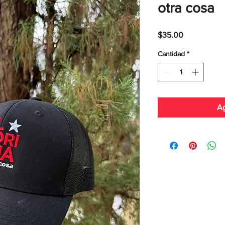
otra cosa
Precio
$35.00
Cantidad
*
Ag